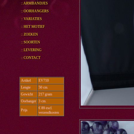
:: ARMBANDJES
:: OORHANGERS
:: VARIATIES
:: HET MOTIEF
:: ZOEKEN
:: SOORTEN
:: LEVERING
:: CONTACT
Artikel
EV710
Lengte
50 cm.
Gewicht
217 gram
Oorhanger
3 cm.
€ 89 excl.
Prijs
verzendkosten