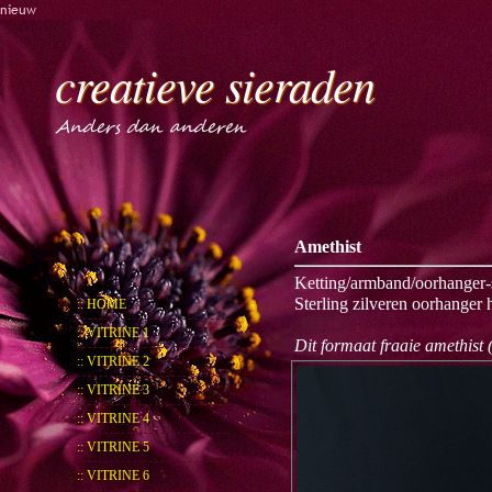
nieuw
creatieve sieraden
Anders dan anderen
Amethist
Ketting/armband/oorhanger-s
Sterling zilveren oorhanger 
:: HOME
:: VITRINE 1
Dit formaat fraaie amethist
:: VITRINE 2
:: VITRINE 3
:: VITRINE 4
:: VITRINE 5
:: VITRINE 6