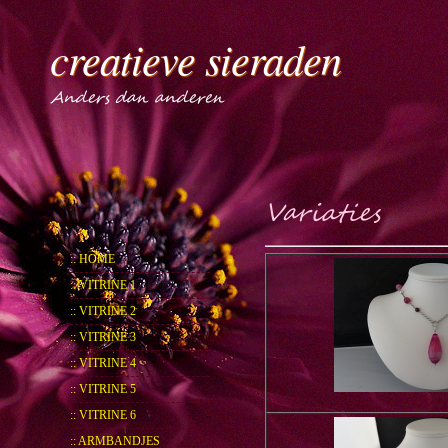
creatieve sieraden
Anders dan anderen
Variaties
:: HOME
:: VITRINE 1
:: VITRINE 2
:: VITRINE 3
:: VITRINE 4
:: VITRINE 5
:: VITRINE 6
:: ARMBANDJES