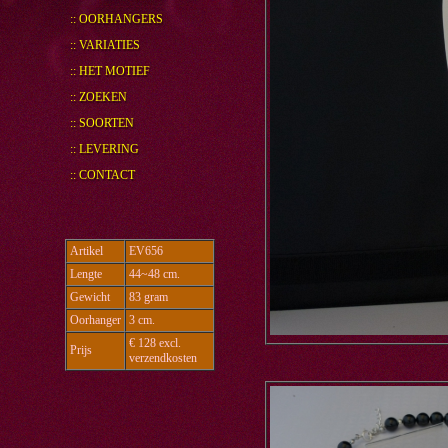
:: OORHANGERS
:: VARIATIES
:: HET MOTIEF
:: ZOEKEN
:: SOORTEN
:: LEVERING
:: CONTACT
Artikel
EV656
Lengte
44~48 cm.
Gewicht
83 gram
Oorhanger
3 cm.
€ 128 excl.
Prijs
verzendkosten