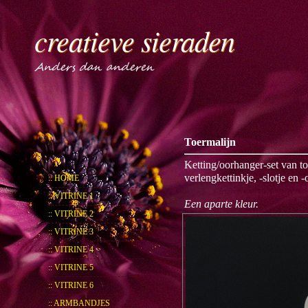
creatieve sieraden
Anders dan anderen
Toermalijn
Ketting/oorhanger-set van to
verlengkettinkje, -slotje en
:: HOME
:: VITRINE 1
Een aparte kleur.
:: VITRINE 2
:: VITRINE 3
:: VITRINE 4
:: VITRINE 5
:: VITRINE 6
:: ARMBANDJES