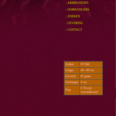
:: ARMBANDJES
:: OORHANGERS
:: ZOEKEN
:: LEVERING
:: CONTACT
Artikel
EV366
Lengte
46 ~49 cm.
Gewicht
61 gram
Oorhanger
4 cm.
€ 78 excl.
Prijs
verzendkosten