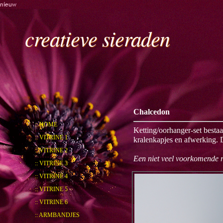
nieuw
creatieve sieraden
Chalcedon
:: HOME
Ketting/oorhanger-set bestaa
:: VITRINE 1
kralenkapjes en afwerking. 
:: VITRINE 2
Een niet veel voorkomende r
:: VITRINE 3
:: VITRINE 4
:: VITRINE 5
:: VITRINE 6
:: ARMBANDJES