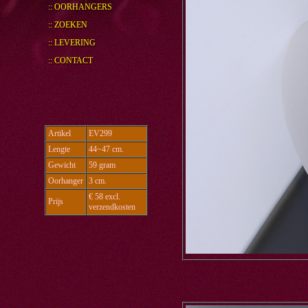
:: OORHANGERS
:: ZOEKEN
:: LEVERING
:: CONTACT
Artikel
EV299
Lengte
44~47 cm.
Gewicht
59 gram
Oorhanger
3 cm.
€ 58 excl.
Prijs
verzendkosten