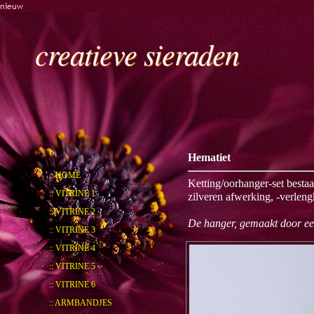
nieuw
creatieve sieraden
Hematiet
:: HOME
Ketting/oorhanger-set bestaa
:: VITRINE 1
zilveren afwerking, -verleng
:: VITRINE 2
De hanger, gemaakt door ee
:: VITRINE 3
:: VITRINE 4
:: VITRINE 5
:: VITRINE 6
:: ARMBANDJES