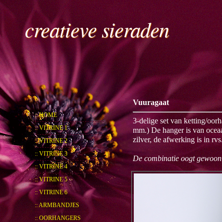
creatieve sieraden
Vuuragaat
:: HOME
3-delige set van ketting/oo
:: VITRINE 1
mm.) De hanger is van oceaan
zilver, de afwerking is in r
:: VITRINE 2
:: VITRINE 3
De combinatie oogt gewoon 
:: VITRINE 4
:: VITRINE 5
:: VITRINE 6
:: ARMBANDJES
:: OORHANGERS