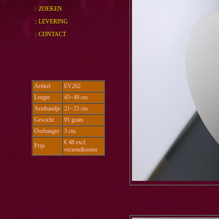
:: ZOEKEN
:: LEVERING
:: CONTACT
Artikel
EV262
Lengte
45~49 cm.
Armbandje
21~23 cm.
Gewicht
91 gram
Oorhanger
3 cm.
€ 48 excl.
Prijs
verzendkosten